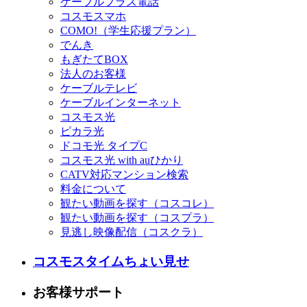
ケーブルプラス電話
コスモスマホ
COMO!（学生応援プラン）
でんき
もぎたてBOX
法人のお客様
ケーブルテレビ
ケーブルインターネット
コスモス光
ピカラ光
ドコモ光 タイプC
コスモス光 with auひかり
CATV対応マンション検索
料金について
観たい動画を探す（コスコレ）
観たい動画を探す（コスプラ）
見逃し映像配信（コスクラ）
コスモスタイムちょい見せ
お客様サポート